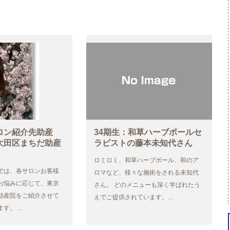
ロン紹介先助産
34期生：和草ハーブボールセ
大田区まちだ助産
ラピストの藤本未知代さん
ロミロミ、和草ハーブボール、和のア
では、各サロンお客様
ロマなど、様々な施術をされる未知代
お悩みに応じて、東京
さん。 どのメニューも深く学ばれたう
助産院をご紹介させて
えでご提供されています。…
ます。 …