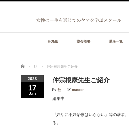
HOME
協会概要
講座一覧
Home
他
仲宗根康先生ご紹介
2023
仲宗根康先生ご紹介
17
他
master
Jan
編集中
『妊活に不妊治療はいらない』等の著者。胚
る。