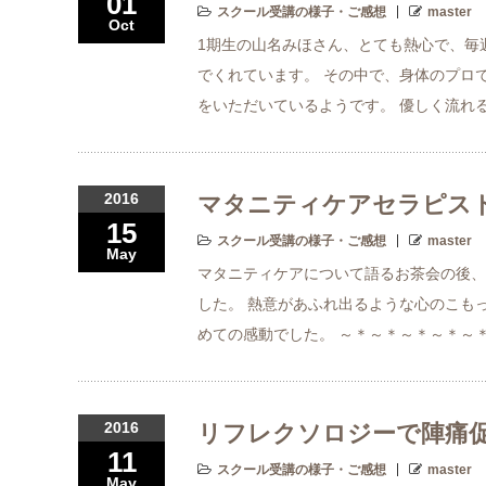
01
スクール受講の様子・ご感想
master
Oct
1期生の山名みほさん、とても熱心で、毎
でくれています。 その中で、身体のプロ
をいただいているようです。 優しく流れ
2016
マタニティケアセラピス
15
スクール受講の様子・ご感想
master
May
マタニティケアについて語るお茶会の後、
した。 熱意があふれ出るような心のこも
めての感動でした。 ～＊～＊～＊～＊～＊
2016
リフレクソロジーで陣痛
11
スクール受講の様子・ご感想
master
May